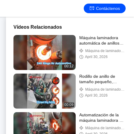
Contáctenos
Vídeos Relacionados
Máquina laminadora
automática de anillos
240 piezas H
Máquina de laminado
por anillo
April 30, 2026
00:12
Rodillo de anillo de
tamaño pequeño,
anillos forjados de 5-10
Máquina de laminado
kg
por anillo
April 30, 2026
00:09
Automatización de la
máquina laminadora de
anillos en H de 240
Máquina de laminado
piezas
por anillo