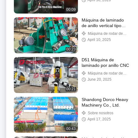
April 30, 2026
00:09
Máquina de laminado
de anillo vertical tipo
D51Y
Máquina de rodar de
anillo vertical
April 10, 2025
00:23
D51 Máquina de
laminado por anillo CNC
Máquina de rodar de
anillo vertical
June 20, 2025
00:21
Shandong Dorco Heavy
Machinery Co., Ltd.
Sobre nosotros
April 17, 2025
00:43